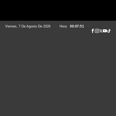
Viernes, 7 De Agosto De 2026
|
Hora:
00:07:52
|