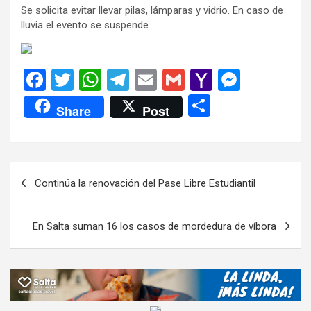
Se solicita evitar llevar pilas, lámparas y vidrio. En caso de
lluvia el evento se suspende.
F
T
W
T
E
G
Y
M
a
wi
h
el
m
m
a
es
C
Share
Post
ce
tt
at
e
ail
ail
h
se
o
b
er
s
gr
o
n
m
o
A
a
o
g
p
Navegación
Continúa la renovación del Pase Libre Estudiantil
o
p
m
M
er
ar
de
k
p
ail
tir
entradas
En Salta suman 16 los casos de mordedura de víbora