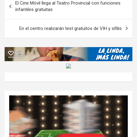
El Cine Móvil llega al Teatro Provincial con funciones
o
p
m
M
er
ar
de
infantiles gratuitas
k
p
ail
tir
entradas
En el centro realizarán test gratuitos de VIH y sífilis