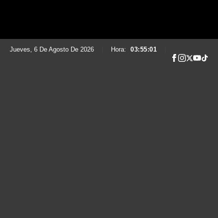
Jueves, 6 De Agosto De 2026
|
Hora:
03:55:02
|