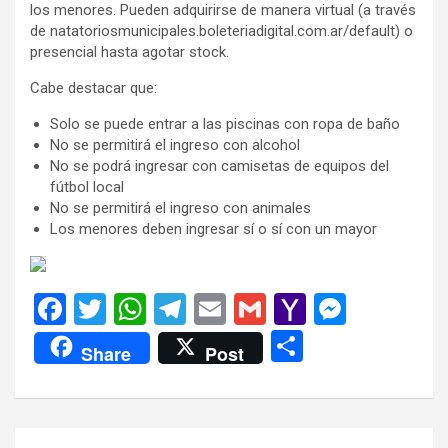
los menores. Pueden adquirirse de manera virtual (a través
de natatoriosmunicipales.boleteriadigital.com.ar/default) o
presencial hasta agotar stock.
Cabe destacar que:
Solo se puede entrar a las piscinas con ropa de baño
No se permitirá el ingreso con alcohol
No se podrá ingresar con camisetas de equipos del
fútbol local
No se permitirá el ingreso con animales
Los menores deben ingresar sí o sí con un mayor
F
T
W
T
E
G
Y
M
a
wi
h
el
m
m
a
es
C
Share
Post
ce
tt
at
e
ail
ail
h
se
o
b
er
s
gr
o
n
m
o
A
a
o
g
p
Navegación