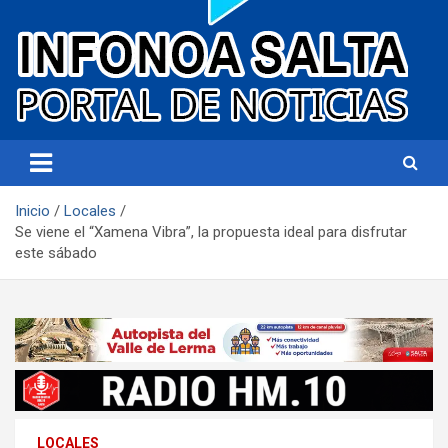
Portal de noticias
Infonoa Salta
Inicio
Locales
Se viene el “Xamena Vibra”, la propuesta ideal para disfrutar
este sábado
LOCALES