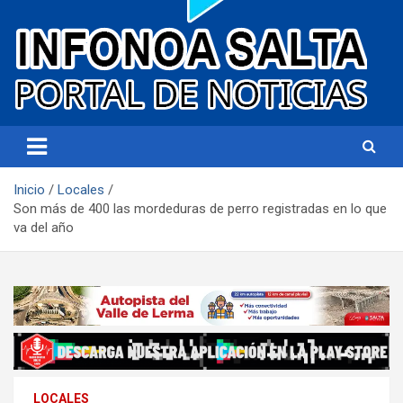
Portal de noticias
Infonoa Salta
Inicio
Locales
Son más de 400 las mordeduras de perro registradas en lo que
va del año
LOCALES