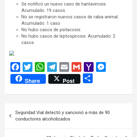
Se notificó un nuevo caso de hantavirosis.
Acumulado: 19 casos
No se registraron nuevos casos de rabia animal.
Acumulado: 1 caso
No hubo casos de psitacosis.
No hubo casos de leptospirosis. Acumulado: 2
casos
F
T
W
T
E
G
Y
M
a
wi
h
el
m
m
a
es
C
Share
Post
ce
tt
at
e
ail
ail
h
se
o
b
er
s
gr
o
n
m
o
A
a
o
g
p
Navegación
Seguridad Vial detectó y sancionó a más de 90
o
p
m
M
er
ar
de
conductores alcoholizados
k
p
ail
tir
entradas