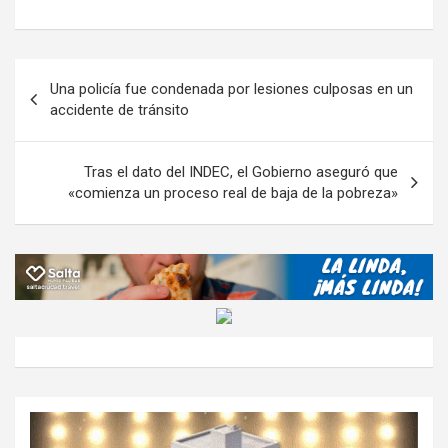
ce
tt
at
e
ail
ail
h
se
o
b
er
s
gr
o
n
m
o
A
a
o
g
p
Navegación
Una policía fue condenada por lesiones culposas en un
o
p
m
M
er
ar
de
accidente de tránsito
k
p
ail
tir
entradas
Tras el dato del INDEC, el Gobierno aseguró que
«comienza un proceso real de baja de la pobreza»