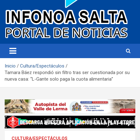
Portal de noticias
Infonoa Salta
Inicio
Cultura/Espectáculos
Tamara Báez respondió sin filtro tras ser cuestionada por su
nueva casa: “L-Gante solo paga la cuota alimentaria”
CULTURA/ESPECTÁCULOS