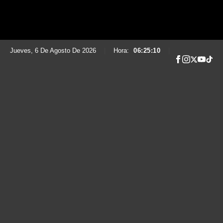
Jueves, 6 De Agosto De 2026
|
Hora:
06:25:11
|