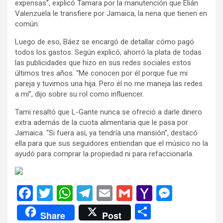
expensas”, explicó Tamara por la manutención que Elián
Valenzuela le transfiere por Jamaica, la nena que tienen en
común.
Luego de eso, Báez se encargó de detallar cómo pagó
todos los gastos. Según explicó, ahorró la plata de todas
las publicidades que hizo en sus redes sociales estos
últimos tres años. “Me conocen por él porque fue mi
pareja y tuvimos una hija. Pero él no me maneja las redes
a mí”, dijo sobre su rol como influencer.
Tami resaltó que L-Gante nunca se ofreció a darle dinero
extra además de la cuota alimentaria que le pasa por
Jamaica. “Si fuera así, ya tendría una mansión”, destacó
ella para que sus seguidores entiendan que el músico no la
ayudó para comprar la propiedad ni para refaccionarla.
F
T
W
T
E
G
Y
M
a
wi
h
el
m
m
a
es
C
Share
Post