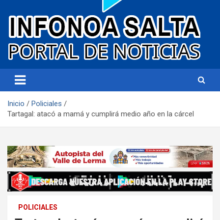
Portal de noticias
Infonoa Salta
Inicio
Policiales
Tartagal: atacó a mamá y cumplirá medio año en la cárcel
POLICIALES