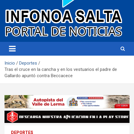
Portal de noticias
Infonoa Salta
Inicio
Deportes
Tras el cruce en la cancha y en los vestuarios el padre de
Gallardo apuntó contra Beccacece
DEPORTES