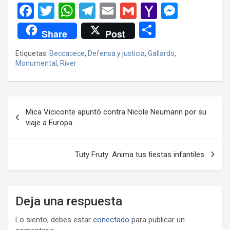
F
T
W
T
E
G
Y
M
a
wi
h
el
m
m
a
es
C
Share
Post
ce
tt
at
e
ail
ail
h
se
o
Etiquetas:
Beccacece
,
Defensa y justicia
,
Gallardo
,
b
er
s
gr
o
n
m
Monumental
,
River
o
A
a
o
g
p
o
p
m
M
er
ar
Navegación
k
p
ail
tir
Mica Viciconte apuntó contra Nicole Neumann por su
de
viaje a Europa
entradas
Tuty Fruty: Anima tus fiestas infantiles
Deja una respuesta
Lo siento, debes estar
conectado
para publicar un