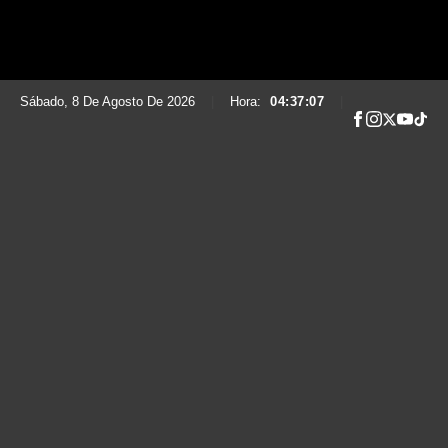
Sábado, 8 De Agosto De 2026
|
Hora:
04:37:08
|