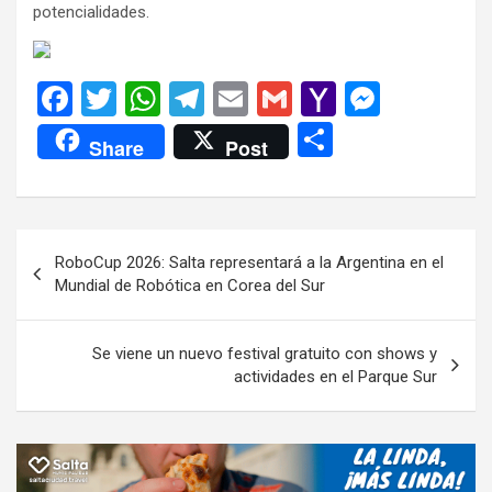
potencialidades.
F
T
W
T
E
G
Y
M
a
wi
h
el
m
m
a
es
C
Share
Post
ce
tt
at
e
ail
ail
h
se
o
b
er
s
gr
o
n
m
o
A
a
o
g
p
Navegación
RoboCup 2026: Salta representará a la Argentina en el
o
p
m
M
er
ar
de
Mundial de Robótica en Corea del Sur
k
p
ail
tir
entradas
Se viene un nuevo festival gratuito con shows y
actividades en el Parque Sur