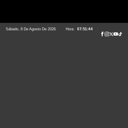
Sábado, 8 De Agosto De 2026
|
Hora:
07:51:45
|