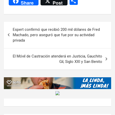
C
Share
Post
ce
tt
at
e
ail
ail
h
se
o
b
er
s
gr
o
n
m
o
A
a
o
g
p
Navegación
Espert confirmó que recibió 200 mil dólares de Fred
o
p
m
M
er
ar
de
Machado, pero aseguró que fue por su actividad
k
p
ail
tir
privada
entradas
El Móvil de Castración atenderá en Justicia, Gauchito
Gil, Siglo XXI y San Benito