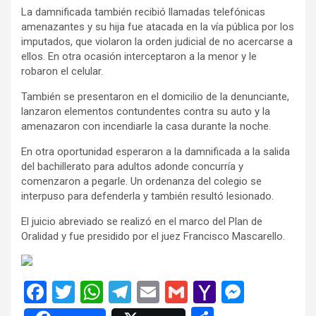
La damnificada también recibió llamadas telefónicas
amenazantes y su hija fue atacada en la vía pública por los
imputados, que violaron la orden judicial de no acercarse a
ellos. En otra ocasión interceptaron a la menor y le
robaron el celular.
También se presentaron en el domicilio de la denunciante,
lanzaron elementos contundentes contra su auto y la
amenazaron con incendiarle la casa durante la noche.
En otra oportunidad esperaron a la damnificada a la salida
del bachillerato para adultos adonde concurría y
comenzaron a pegarle. Un ordenanza del colegio se
interpuso para defenderla y también resultó lesionado.
El juicio abreviado se realizó en el marco del Plan de
Oralidad y fue presidido por el juez Francisco Mascarello.
F
T
W
T
E
G
Y
M
a
wi
h
el
m
m
a
es