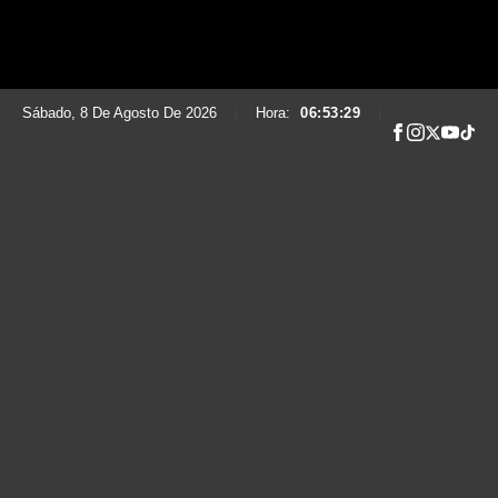
Sábado, 8 De Agosto De 2026
|
Hora:
06:53:30
|