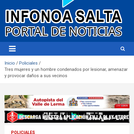
Portal de noticias
Infonoa Salta
Inicio
Policiales
Tres mujeres y un hombre condenados por lesionar, amenazar
y provocar daños a sus vecinos
POLICIALES