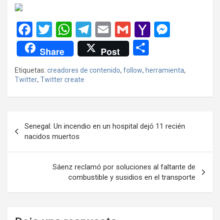
F
T
W
T
E
G
Y
M
a
wi
h
el
m
m
a
es
C
Share
Post
ce
tt
at
e
ail
ail
h
se
o
Etiquetas:
creadores de contenido
,
follow
,
herramienta
,
b
er
s
gr
o
n
m
Twitter
,
Twitter create
o
A
a
o
g
p
o
p
m
M
er
ar
Navegación
k
p
ail
tir
Senegal: Un incendio en un hospital dejó 11 recién
de
nacidos muertos
entradas
Sáenz reclamó por soluciones al faltante de
combustible y susidios en el transporte