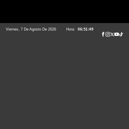
Viernes, 7 De Agosto De 2026
|
Hora:
06:51:50
|