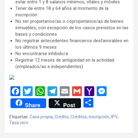
estar entre 1 y 8 salarios mínimos, vitales y móviles
Tener de entre 18 y 64 años al momento de la
inscripción
No ser propietarios/as o copropietarios/as de bienes
inmuebles, con excepción de los casos previstos en las
bases y condiciones
No registrar antecedentes financieros desfavorables en
los últimos 9 meses
No encontrarse inhibido/a
Registrar 12 meses de antigüedad en la actividad
(empleados/as e independientes)
F
T
W
T
E
G
Y
M
a
wi
h
el
m
m
a
es
C
Share
Post
ce
tt
at
e
ail
ail
h
se
o
Etiquetas:
Casa propia
,
Crédito
,
Créditos
,
inscripción
,
IPV
,
b
er
s
gr
o
n
m
Tasa cero
o
A
a
o
g
p