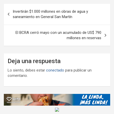
o
p
m
M
er
ar
Navegación
k
p
ail
tir
Invertirán $1.000 millones en obras de agua y
de
saneamiento en General San Martín
entradas
El BCRA cerró mayo con un acumulado de US$ 790
millones en reservas
Deja una respuesta
Lo siento, debes estar
conectado
para publicar un
comentario.