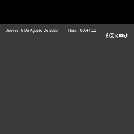
Jueves, 6 De Agosto De 2026
|
Hora:
00:47:12
|