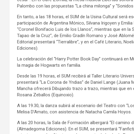
Palombo con las propuestas “La china milonga” y “Sonidos d
En tanto, a las 18 horas, el SUM de la Usina Cultural será es
participación de Argentina Mónico, Silvana Irigoyen y Emilia
“Coronel Bonifacio Luis de los Llanos”, mientras que en la 
Tapao de la Cruz”, de Emilio Gradín Romano y José Ablomé Gr
Editorial presentará “Tierralibre”, y en el Café Literario, N
Ediciones).
La celebración del “Harry Potter Book Day” continuará en M
la magia de Hogwarts en familia.
Desde las 19 horas, el SUM recibirá al Taller Literario Univers
presentará “La Corona de Yndias” de Daniel Lange (Juana M
Mancha ofrecerá Dibujando trazo a trazo, mientras que en el
Rosana Zeballos (Equinoxio).
A las 19.30, la danza subirá al escenario del Teatro con “L
Melisa D’Amato, con asistencia de Natacha Camila Hoyos.
A las 20 horas, la Sala de Formación albergará “El camino d
(Almadegoma Ediciones). En el SUM, se presentará “Fanficti