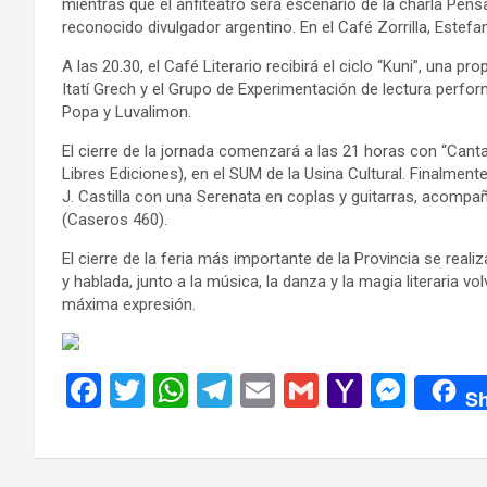
mientras que el anfiteatro será escenario de la charla Pensar
reconocido divulgador argentino. En el Café Zorrilla, Estefan
A las 20.30, el Café Literario recibirá el ciclo “Kuni”, una
Itatí Grech y el Grupo de Experimentación de lectura perfor
Popa y Luvalimon.
El cierre de la jornada comenzará a las 21 horas con “Cantat
Libres Ediciones), en el SUM de la Usina Cultural. Finalmen
J. Castilla con una Serenata en coplas y guitarras, acompañ
(Caseros 460).
El cierre de la feria más importante de la Provincia se reali
y hablada, junto a la música, la danza y la magia literaria v
máxima expresión.
F
T
W
T
E
G
Y
M
Sh
a
wi
h
el
m
m
a
es
ce
tt
at
e
ail
ail
h
se