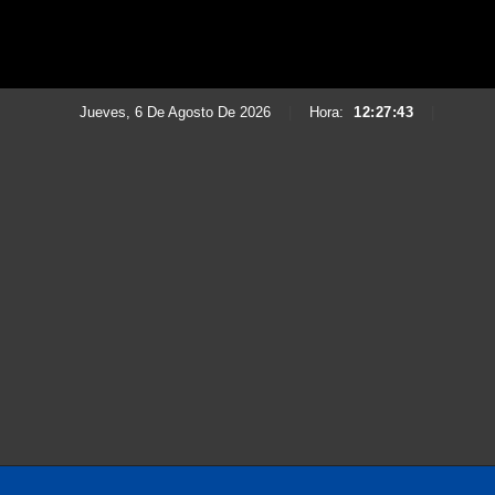
Jueves, 6 De Agosto De 2026
|
Hora:
12:27:45
|
Saltar