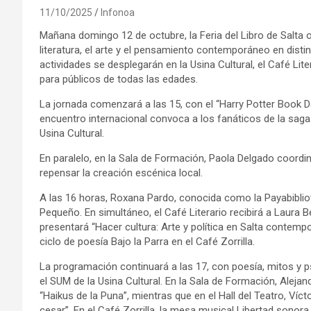
11/10/2025
Infonoa
Mañana domingo 12 de octubre, la Feria del Libro de Salta o
literatura, el arte y el pensamiento contemporáneo en disti
actividades se desplegarán en la Usina Cultural, el Café Lite
para públicos de todas las edades.
La jornada comenzará a las 15, con el “Harry Potter Book Da
encuentro internacional convoca a los fanáticos de la saga 
Usina Cultural.
En paralelo, en la Sala de Formación, Paola Delgado coordin
repensar la creación escénica local.
A las 16 horas, Roxana Pardo, conocida como la Payabibliote
Pequeño. En simultáneo, el Café Literario recibirá a Laur
presentará “Hacer cultura: Arte y política en Salta contemp
ciclo de poesía Bajo la Parra en el Café Zorrilla.
La programación continuará a las 17, con poesía, mitos y 
el SUM de la Usina Cultural. En la Sala de Formación, Alejan
“Haikus de la Puna”, mientras que en el Hall del Teatro, Víc
cesar”. En el Café Zorrilla, la mesa musical Libertad sonora