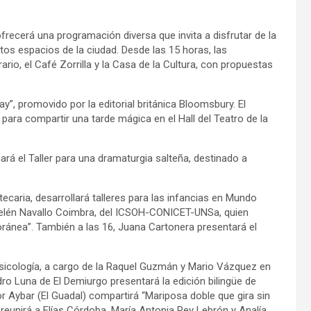
frecerá una programación diversa que invita a disfrutar de la
ntos espacios de la ciudad. Desde las 15 horas, las
rario, el Café Zorrilla y la Casa de la Cultura, con propuestas
y”, promovido por la editorial británica Bloomsbury. El
para compartir una tarde mágica en el Hall del Teatro de la
ará el Taller para una dramaturgia salteña, destinado a
caria, desarrollará talleres para las infancias en Mundo
a Belén Navallo Coimbra, del ICSOH-CONICET-UNSa, quien
oránea”. También a las 16, Juana Cartonera presentará el
psicología, a cargo de la Raquel Guzmán y Mario Vázquez en
dro Luna de El Demiurgo presentará la edición bilingüe de
tor Aybar (El Guadal) compartirá “Mariposa doble que gira sin
 reunirá a Elías Córdoba, María Antonia Rey Lebrón y Analía