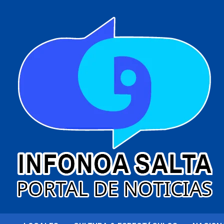
al
contenido
Portal de noticias
Infonoa Salta