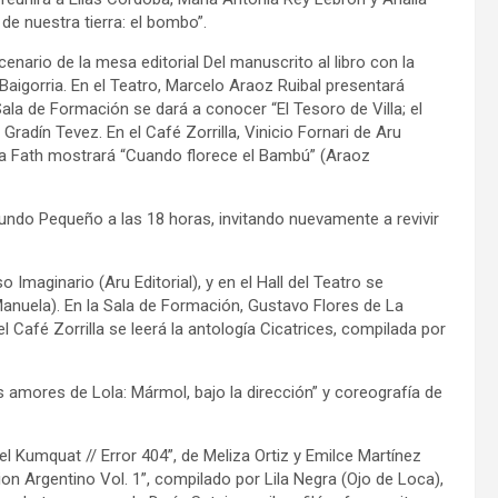
e nuestra tierra: el bombo”.
cenario de la mesa editorial Del manuscrito al libro con la
 Baigorria. En el Teatro, Marcelo Araoz Ruibal presentará
Sala de Formación se dará a conocer “El Tesoro de Villa; el
adín Tevez. En el Café Zorrilla, Vinicio Fornari de Aru
oelia Fath mostrará “Cuando florece el Bambú” (Araoz
undo Pequeño a las 18 horas, invitando nuevamente a revivir
o Imaginario (Aru Editorial), y en el Hall del Teatro se
anuela). En la Sala de Formación, Gustavo Flores de La
 Café Zorrilla se leerá la antología Cicatrices, compilada por
os amores de Lola: Mármol, bajo la dirección” y coreografía de
el Kumquat // Error 404”, de Meliza Ortiz y Emilce Martínez
on Argentino Vol. 1”, compilado por Lila Negra (Ojo de Loca),