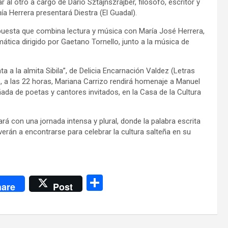
 al otro a cargo de Darío Sztajnszrajber, filósofo, escritor y
ía Herrera presentará Diestra (El Guadal).
 propuesta que combina lectura y música con María José Herrera,
mática dirigido por Gaetano Tornello, junto a la música de
a a la almita Sibila”, de Delicia Encarnación Valdez (Letras
te, a las 22 horas, Mariana Carrizo rendirá homenaje a Manuel
ada de poetas y cantores invitados, en la Casa de la Cultura
zará con una jornada intensa y plural, donde la palabra escrita
olverán a encontrarse para celebrar la cultura salteña en su
C
are
Post
o
m