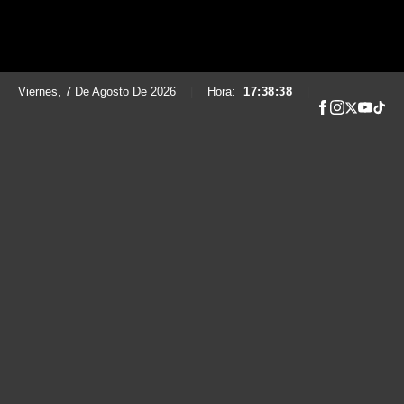
Viernes, 7 De Agosto De 2026
|
Hora:
17:38:39
|