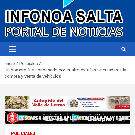
Portal de noticias
Infonoa Salta
Inicio
Policiales
Un hombre fue condenado por cuatro estafas vinculadas a la
compra y venta de vehículos
POLICIALES