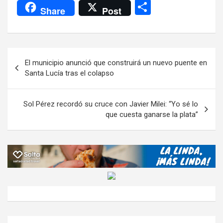
a
wi
h
el
m
m
a
es
C
Share
Post
ce
tt
at
e
ail
ail
h
se
o
b
er
s
gr
o
n
m
o
A
a
o
g
p
Navegación
El municipio anunció que construirá un nuevo puente en
o
p
m
M
er
ar
de
Santa Lucía tras el colapso
k
p
ail
tir
entradas
Sol Pérez recordó su cruce con Javier Milei: “Yo sé lo
que cuesta ganarse la plata”