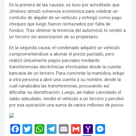
En la primera de las causas, se tuvo por acreditado que
Jiménez simuló solvencia económica para celebrar un
contrato de alquiler de un vehículo y entregó como pago
cheques que luego fueron rechazados por falta de
fondos. Tras obtener la tenencia del automóvil, lo vendió a
un tercero sin autorización de su propietario.
En la segunda causa, el condenado adquirió un vehículo
comprometiéndose a abonar el precio pactado, pero
realizó únicamente pagos parciales mediante
transferencias electrónicas efectuadas desde la cuenta
bancaria de un tercero. Para concretar la maniobra, indujo
a otra persona a abrir una cuenta a su nombre, desde la
cual canalizaba las transferencias, procurando así
dificultar su identificación. Luego, sin haber cancelado el
saldo adeudado, vendió el vehículo a un tercero y percibió
por esa operación una suma de varios millones de pesos.
F
T
W
T
E
G
Y
M