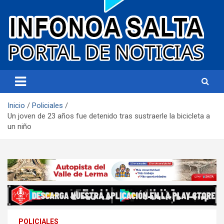
Portal de noticias
Infonoa Salta
Inicio
Policiales
Un joven de 23 años fue detenido tras sustraerle la bicicleta a
un niño
POLICIALES