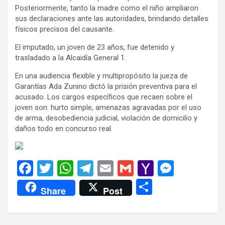
Posteriormente, tanto la madre como el niño ampliaron
sus declaraciones ante las autoridades, brindando detalles
físicos precisos del causante.
El imputado, un joven de 23 años, fue detenido y
trasladado a la Alcaidía General 1.
En una audiencia flexible y multipropósito la jueza de
Garantías Ada Zunino dictó la prisión preventiva para el
acusado. Los cargos específicos que recaen sobre el
joven son: hurto simple, amenazas agravadas por el uso
de arma, desobediencia judicial, violación de domicilio y
daños todo en concurso real.
F
T
W
T
E
G
Y
M
a
wi
h
el
m
m
a
es
C
Share
Post
ce
tt
at
e
ail
ail
h
se
o
b
er
s
gr
o
n
m