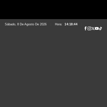
Sábado, 8 De Agosto De 2026
|
Hora:
14:18:45
|