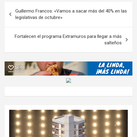
o
A
a
o
g
p
Navegación
Guillermo Francos: «Vamos a sacar más del 40% en las
o
p
m
M
er
ar
de
legislativas de octubre»
k
p
ail
tir
entradas
Fortalecen el programa Extramuros para llegar a más
salteños