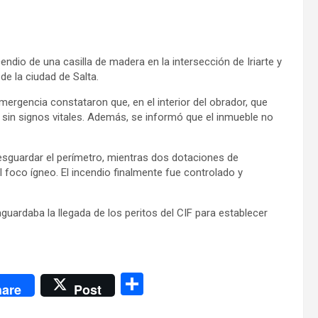
endio de una casilla de madera en la intersección de Iriarte y
e la ciudad de Salta.
 emergencia constataron que, en el interior del obrador, que
sin signos vitales. Además, se informó que el inmueble no
 resguardar el perímetro, mientras dos dotaciones de
l foco ígneo. El incendio finalmente fue controlado y
uardaba la llegada de los peritos del CIF para establecer
C
are
Post
o