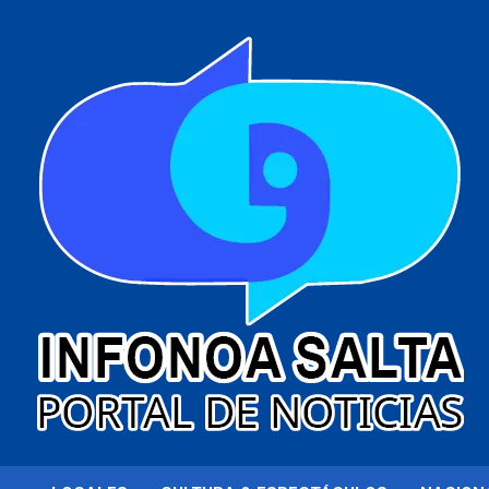
al
contenido
Portal de noticias
Infonoa Salta