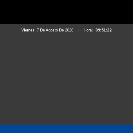
Viernes, 7 De Agosto De 2026
|
Hora:
09:51:24
|
Saltar