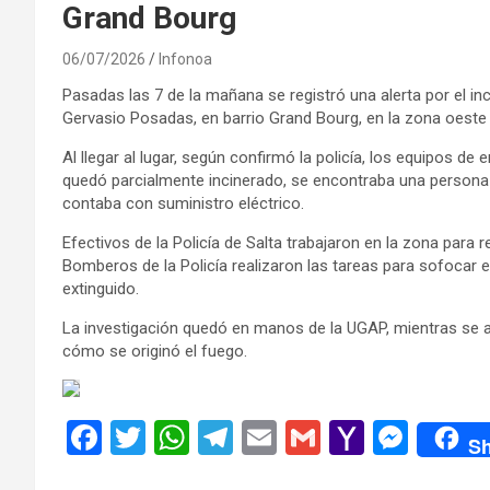
Grand Bourg
06/07/2026
Infonoa
Pasadas las 7 de la mañana se registró una alerta por el inc
Gervasio Posadas, en barrio Grand Bourg, en la zona oeste d
Al llegar al lugar, según confirmó la policía, los equipos de
quedó parcialmente incinerado, se encontraba una persona 
contaba con suministro eléctrico.
Efectivos de la Policía de Salta trabajaron en la zona para
Bomberos de la Policía realizaron las tareas para sofocar e
extinguido.
La investigación quedó en manos de la UGAP, mientras se ag
cómo se originó el fuego.
F
T
W
T
E
G
Y
M
Sh
a
wi
h
el
m
m
a
es