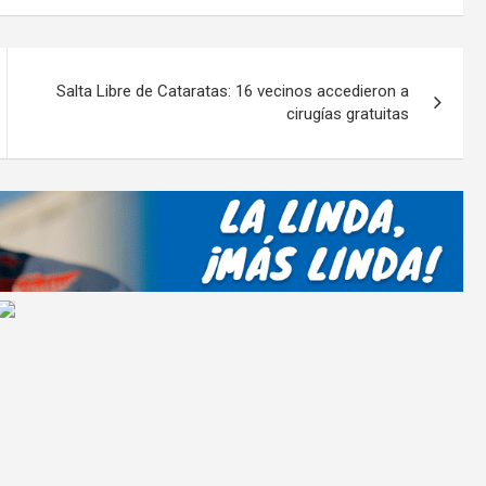
m
p
ar
Salta Libre de Cataratas: 16 vecinos accedieron a
tir
cirugías gratuitas