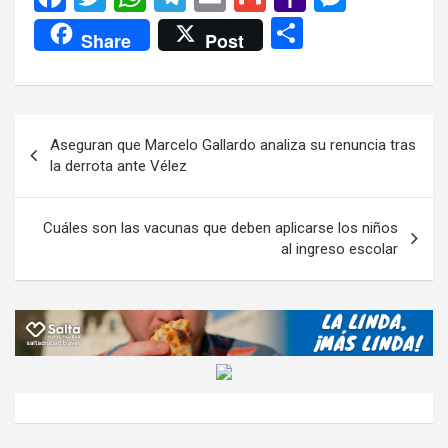
a
wi
h
el
m
m
a
es
C
Share
Post
ce
tt
at
e
ail
ail
h
se
o
b
er
s
gr
o
n
m
o
A
a
o
g
p
Navegación
Aseguran que Marcelo Gallardo analiza su renuncia tras
o
p
m
M
er
ar
de
la derrota ante Vélez
k
p
ail
tir
entradas
Cuáles son las vacunas que deben aplicarse los niños
al ingreso escolar