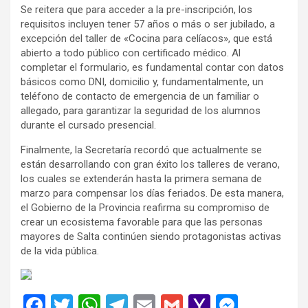
Se reitera que para acceder a la pre-inscripción, los
requisitos incluyen tener 57 años o más o ser jubilado, a
excepción del taller de «Cocina para celíacos», que está
abierto a todo público con certificado médico. Al
completar el formulario, es fundamental contar con datos
básicos como DNI, domicilio y, fundamentalmente, un
teléfono de contacto de emergencia de un familiar o
allegado, para garantizar la seguridad de los alumnos
durante el cursado presencial.
Finalmente, la Secretaría recordó que actualmente se
están desarrollando con gran éxito los talleres de verano,
los cuales se extenderán hasta la primera semana de
marzo para compensar los días feriados. De esta manera,
el Gobierno de la Provincia reafirma su compromiso de
crear un ecosistema favorable para que las personas
mayores de Salta continúen siendo protagonistas activas
de la vida pública.
F
T
W
T
E
G
Y
M