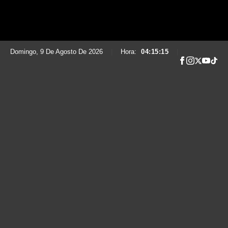
Domingo, 9 De Agosto De 2026
|
Hora:
04:15:16
|