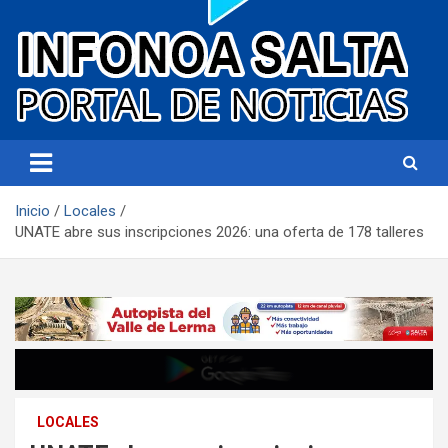
Portal de noticias
Infonoa Salta
Inicio
Locales
UNATE abre sus inscripciones 2026: una oferta de 178 talleres
LOCALES