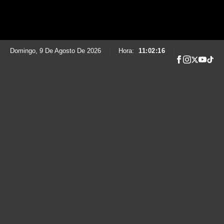
Domingo, 9 De Agosto De 2026
|
Hora:
11:02:17
|