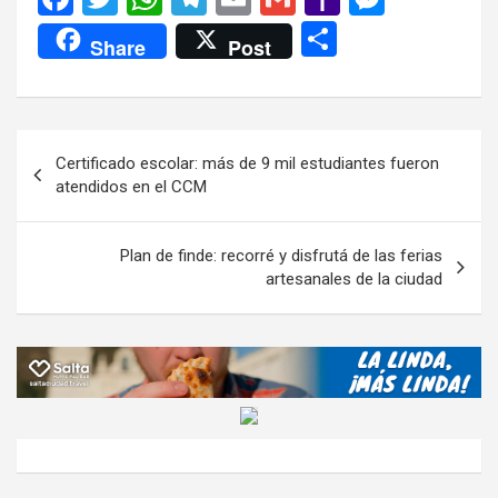
a
wi
h
el
m
m
a
es
C
Share
Post
ce
tt
at
e
ail
ail
h
se
o
b
er
s
gr
o
n
m
o
A
a
o
g
p
Navegación
Certificado escolar: más de 9 mil estudiantes fueron
o
p
m
M
er
ar
de
atendidos en el CCM
k
p
ail
tir
entradas
Plan de finde: recorré y disfrutá de las ferias
artesanales de la ciudad