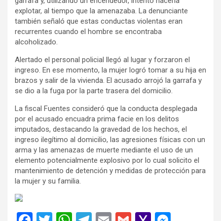
garrafa y, utilizando un encendedor, intentó hacerla
explotar, al tiempo que la amenazaba. La denunciante
también señaló que estas conductas violentas eran
recurrentes cuando el hombre se encontraba
alcoholizado.
Alertado el personal policial llegó al lugar y forzaron el
ingreso. En ese momento, la mujer logró tomar a su hija en
brazos y salir de la vivienda. El acusado arrojó la garrafa y
se dio a la fuga por la parte trasera del domicilio.
La fiscal Fuentes consideró que la conducta desplegada
por el acusado encuadra prima facie en los delitos
imputados, destacando la gravedad de los hechos, el
ingreso ilegítimo al domicilio, las agresiones físicas con un
arma y las amenazas de muerte mediante el uso de un
elemento potencialmente explosivo por lo cual solicito el
mantenimiento de detención y medidas de protección para
la mujer y su familia.
F
T
W
T
E
G
Y
M