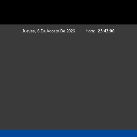
Jueves, 6 De Agosto De 2026
|
Hora:
23:43:01
|
Saltar