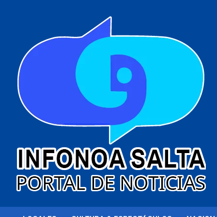
al
contenido
Portal de noticias
Infonoa Salta