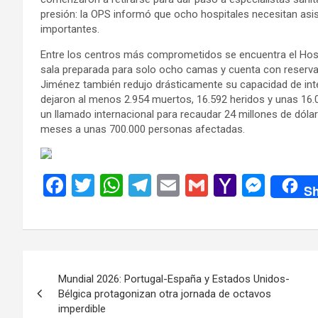
presión: la OPS informó que ocho hospitales necesitan asis
importantes.
Entre los centros más comprometidos se encuentra el Hosp
sala preparada para solo ocho camas y cuenta con reservas
Jiménez también redujo drásticamente su capacidad de inter
dejaron al menos 2.954 muertos, 16.592 heridos y unas 16.0
un llamado internacional para recaudar 24 millones de dólar
meses a unas 700.000 personas afectadas.
F
T
W
T
E
G
Y
M
Sh
a
wi
h
el
m
m
a
es
ce
tt
at
e
ail
ail
h
se
b
er
s
gr
o
n
Navegación
o
A
a
o
g
Mundial 2026: Portugal-España y Estados Unidos-
de
o
p
m
M
er
Bélgica protagonizan otra jornada de octavos
imperdible