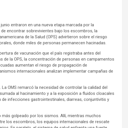
junio entraron en una nueva etapa marcada por la
s de encontrar sobrevivientes bajo los escombros, la
anamericana de la Salud (OPS) advirtieron sobre el riesgo
porales, donde miles de personas permanecen hacinadas.
bertura de vacunación que el país registraba antes del
cias de la OPS, la concentración de personas en campamentos
adecuadas aumentan el riesgo de propagación de
anismos internacionales analizan implementar campañas de
. La OMS remarcó la necesidad de controlar la calidad del
o, sumada al hacinamiento y a la exposición a fluidos cloacales
e infecciones gastrointestinales, diarreas, conjuntivitis y
do más golpeado por los sismos. Allí, mientras muchos
re los escombros, los equipos internacionales de rescate
rios. En paralelo, el sistema de salud enfrenta una fuerte