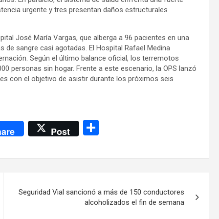
tencia urgente y tres presentan daños estructurales
ital José María Vargas, que alberga a 96 pacientes en una
 de sangre casi agotadas. El Hospital Rafael Medina
nación. Según el último balance oficial, los terremotos
00 personas sin hogar. Frente a este escenario, la OPS lanzó
es con el objetivo de asistir durante los próximos seis
C
are
Post
o
m
p
ar
Seguridad Vial sancionó a más de 150 conductores
tir
alcoholizados el fin de semana