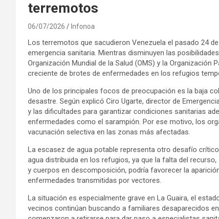
terremotos
06/07/2026
Infonoa
Los terremotos que sacudieron Venezuela el pasado 24 de 
emergencia sanitaria. Mientras disminuyen las posibilidade
Organización Mundial de la Salud (OMS) y la Organización P
creciente de brotes de enfermedades en los refugios tem
Uno de los principales focos de preocupación es la baja co
desastre. Según explicó Ciro Ugarte, director de Emergen
y las dificultades para garantizar condiciones sanitarias 
enfermedades como el sarampión. Por ese motivo, los org
vacunación selectiva en las zonas más afectadas.
La escasez de agua potable representa otro desafío crítico
agua distribuida en los refugios, ya que la falta del recurs
y cuerpos en descomposición, podría favorecer la aparición d
enfermedades transmitidas por vectores.
La situación es especialmente grave en La Guaira, el esta
vecinos continúan buscando a familiares desaparecidos ent
comenzaron a retirarse para dar paso a especialistas sanita