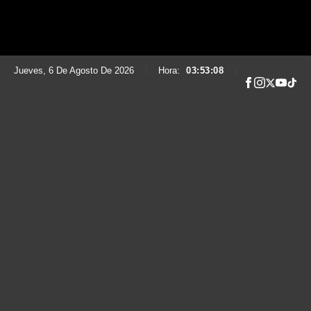
Jueves, 6 De Agosto De 2026
|
Hora:
03:53:09
|