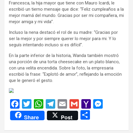
Francesca, la hija mayor que tiene con Mauro Icardi, le
escribió un tierno mensaje que dice: “Feliz cumpleaños a la
mejor mamá del mundo. Gracias por ser mi compañera, mi
mejor amiga y mi vida”.
Incluso la nena destacó el rol de su madre: “Gracias por
ser la mejor y por siempre querer lo mejor para mi. Y lo
seguís intentando incluso si es difícil”.
En la parte inferior de la historia, Wanda también mostró
una porción de una torta cheesecake en un plato blanco,
con una velita encendida. Sobre la foto, la empresaria
escribió la frase: “Explotó de amor”, reflejando la emoción
que le generó el gesto.
F
T
W
T
E
G
Y
M
a
wi
h
el
m
m
a
es
C
Share
Post
ce
tt
at
e
ail
ail
h
se
o
b
er
s
gr
o
n