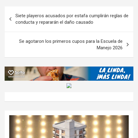
m
o
A
a
o
g
p
Navegación
Siete playeros acusados por estafa cumplirán reglas de
o
p
m
M
er
ar
de
conducta y repararán el daño causado
k
p
ail
tir
entradas
Se agotaron los primeros cupos para la Escuela de
Manejo 2026