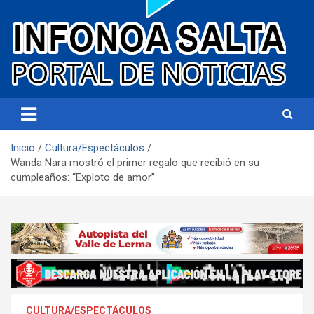
Portal de noticias
Infonoa Salta
Inicio
Cultura/Espectáculos
Wanda Nara mostró el primer regalo que recibió en su
cumpleaños: “Exploto de amor”
CULTURA/ESPECTÁCULOS