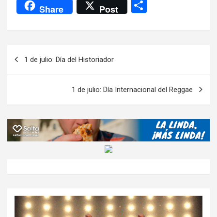
a
wi
h
el
m
m
a
es
C
Share
Post
ce
tt
at
e
ail
ail
h
se
o
b
er
s
gr
o
n
m
o
A
a
o
g
p
Navegación
1 de julio: Día del Historiador
o
p
m
M
er
ar
de
k
p
ail
tir
entradas
1 de julio: Día Internacional del Reggae