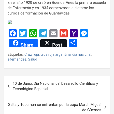
En el año 1920 se creó en Buenos Aires la primera escuela
de Enfermería y en 1934 comenzaron a dictarse los
cursos de formación de Guardavidas.
F
T
W
T
E
G
Y
M
a
wi
h
el
m
m
a
es
C
Share
Post
ce
tt
at
e
ail
ail
h
se
o
Etiquetas:
Cruz roja
,
cruz roja argentina
,
día nacional
,
b
er
s
gr
o
n
m
efemérides
,
Salud
o
A
a
o
g
p
o
p
m
M
er
ar
Navegación
k
p
ail
tir
10 de Junio: Día Nacional del Desarrollo Científico y
de
Tecnológico Espacial
entradas
Salta y Tucumán se enfrentan por la copa Martín Miguel
de Güemes