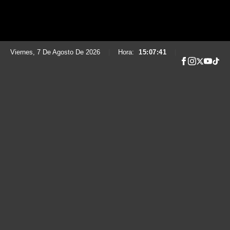
Viernes, 7 De Agosto De 2026
|
Hora:
15:07:42
|