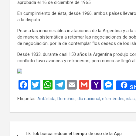
aprobada el 16 de diciembre de 1965.
En cumplimiento de ésta, desde 1966, ambos países llevaro
a la disputa.
Pese a las innumerables invitaciones de la Argentina y a la
de manera sistemática a retomar las negociaciones de sobe
de negociación, por la de contemplar “los deseos de los is
Desde 1833, durante casi 150 años la Argentina produjo co
conflicto tuvo avances y retrocesos, pero nunca se llegó a
F
T
W
T
E
G
Y
M
Sh
a
wi
h
el
m
m
a
es
Etiquetas:
Antártida
,
Derechos
,
día nacional
,
efemérides
,
islas
ce
tt
at
e
ail
ail
h
se
b
er
s
gr
o
n
o
A
a
o
g
Navegación
o
p
m
M
er
Tik Tok busca reducir el tiempo de uso de la App