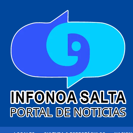
al
contenido
Portal de noticias
Infonoa Salta