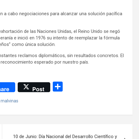
n a cabo negociaciones para alcanzar una solución pacífica
 exhortación de las Naciones Unidas, el Reino Unido se negó
ranía e inició en 1976 su intento de reemplazar la fórmula
leños” como única solución.
nstantes reclamos diplomáticos, sin resultados concretos. El
l reconocimiento esperado por nuestro país.
C
are
Post
o
,
malvinas
m
p
ar
tir
10 de Junio: Día Nacional del Desarrollo Científico y