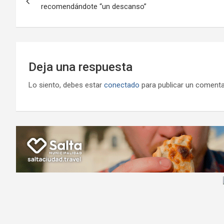
de
recomendándote “un descanso”
k
p
ail
entradas
Deja una respuesta
Lo siento, debes estar
conectado
para publicar un comenta