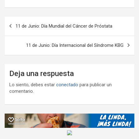
b
er
s
gr
o
n
m
o
A
a
o
g
p
o
p
m
M
er
ar
Navegación
11 de Junio: Día Mundial del Cáncer de Próstata
k
p
ail
tir
de
entradas
11 de Junio: Día Internacional del Síndrome KBG
Deja una respuesta
Lo siento, debes estar
conectado
para publicar un
comentario.