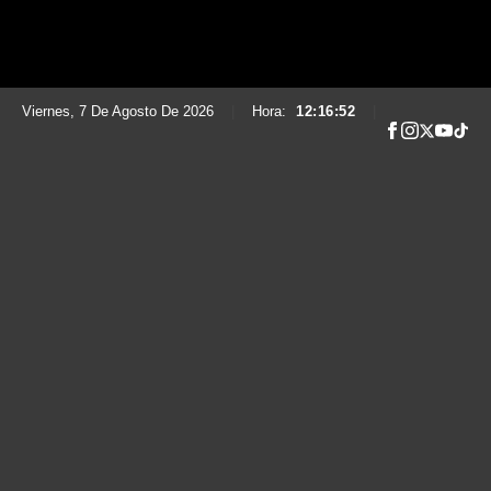
Viernes, 7 De Agosto De 2026
|
Hora:
12:16:53
|