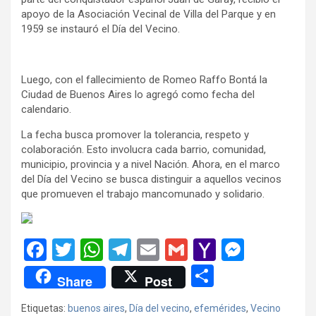
apoyo de la Asociación Vecinal de Villa del Parque y en
1959 se instauró el Día del Vecino.
Luego, con el fallecimiento de Romeo Raffo Bontá la
Ciudad de Buenos Aires lo agregó como fecha del
calendario.
La fecha busca promover la tolerancia, respeto y
colaboración. Esto involucra cada barrio, comunidad,
municipio, provincia y a nivel Nación. Ahora, en el marco
del Día del Vecino se busca distinguir a aquellos vecinos
que promueven el trabajo mancomunado y solidario.
F
T
W
T
E
G
Y
M
a
wi
h
el
m
m
a
es
C
Share
Post
ce
tt
at
e
ail
ail
h
se
o
Etiquetas:
buenos aires
,
Día del vecino
,
efemérides
,
Vecino