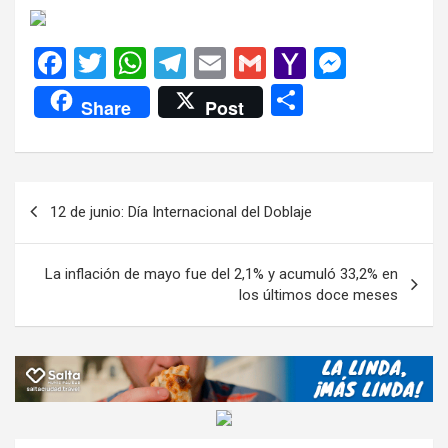
F
T
W
T
E
G
Y
M
a
wi
h
el
m
m
a
es
C
Share
Post
ce
tt
at
e
ail
ail
h
se
o
b
er
s
gr
o
n
m
o
A
a
o
g
p
Navegación
12 de junio: Día Internacional del Doblaje
o
p
m
M
er
ar
de
k
p
ail
tir
entradas
La inflación de mayo fue del 2,1% y acumuló 33,2% en
los últimos doce meses