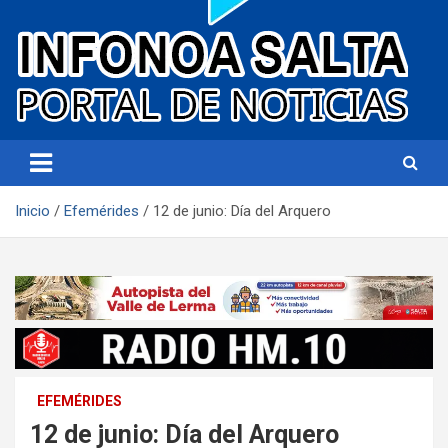
Portal de noticias
Infonoa Salta
Inicio
Efemérides
12 de junio: Día del Arquero
EFEMÉRIDES
12 de junio: Día del Arquero