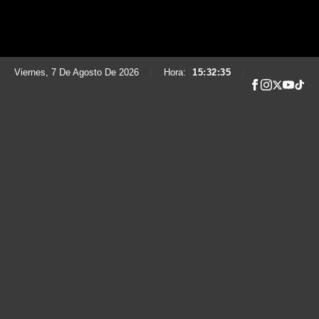
Viernes, 7 De Agosto De 2026
|
Hora:
15:32:37
|