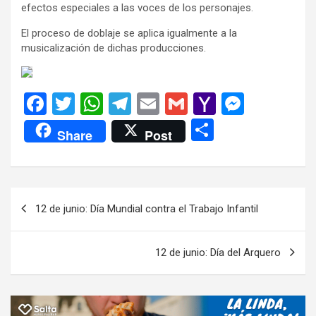
efectos especiales a las voces de los personajes.
El proceso de doblaje se aplica igualmente a la
musicalización de dichas producciones.
F
T
W
T
E
G
Y
M
a
wi
h
el
m
m
a
es
C
Share
Post
ce
tt
at
e
ail
ail
h
se
o
b
er
s
gr
o
n
m
o
A
a
o
g
p
Navegación
12 de junio: Día Mundial contra el Trabajo Infantil
o
p
m
M
er
ar
de
k
p
ail
tir
entradas
12 de junio: Día del Arquero