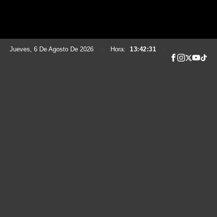
Jueves, 6 De Agosto De 2026
|
Hora:
13:42:33
|