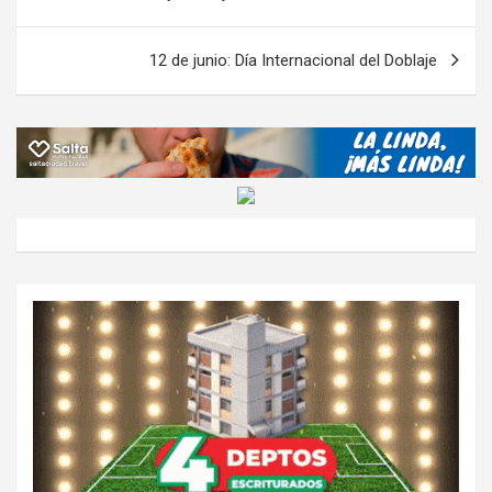
k
p
ail
tir
entradas
12 de junio: Día Internacional del Doblaje