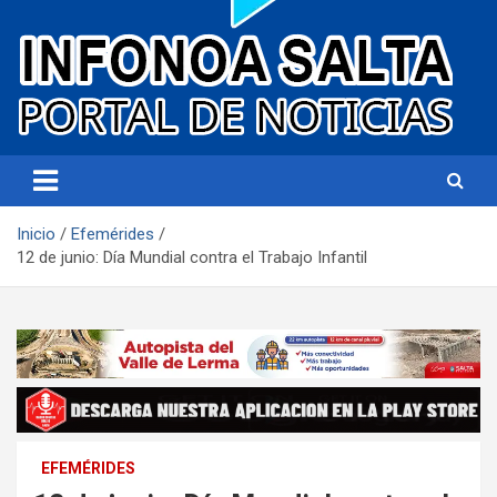
Portal de noticias
Infonoa Salta
Inicio
Efemérides
12 de junio: Día Mundial contra el Trabajo Infantil
EFEMÉRIDES