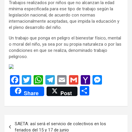
Trabajos realizados por niños que no alcanzan la edad
mínima especificada para ese tipo de trabajo según la
legislación nacional, de acuerdo con normas
internacionalmente aceptadas, que impida la educación y
el pleno desarrollo del niño.
Un trabajo que ponga en peligro el bienestar físico, mental
o moral del niño, ya sea por su propia naturaleza o por las
condiciones en que se realiza, denominado trabajo
peligroso.
F
T
W
T
E
G
Y
M
a
wi
h
el
m
m
a
es
C
Share
Post
ce
tt
at
e
ail
ail
h
se
o
b
er
s
gr
o
n
m
o
A
a
o
g
p
Navegación
SAETA: así será el servicio de colectivos en los
o
p
m
M
er
ar
de
feriados del 15 y 17 de junio