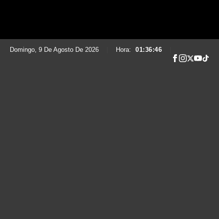
Domingo, 9 De Agosto De 2026
|
Hora:
01:36:48
|