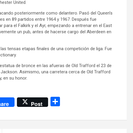
ester United.
stacando posteriormente como delantero. Pasó del Queen’s
les en 89 partidos entre 1964 y 1967. Después fue
r para el Falkirk y el Ayr, empezando a entrenar en el East
 brevemente un pub, antes de hacerse cargo del Aberdeen en
las tensas etapas finales de una competición de liga. Fue
ictionary.
statua de bronce en las afueras de Old Trafford el 23 de
p Jackson. Asimismo, una carretera cerca de Old Trafford
, en su honor.
C
are
Post
o
m
p