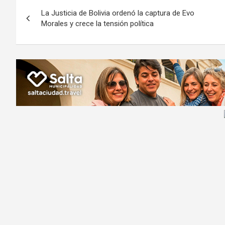
Navegación
o
A
a
o
g
La Justicia de Bolivia ordenó la captura de Evo
de
o
p
m
M
er
Morales y crece la tensión política
k
p
ail
entradas