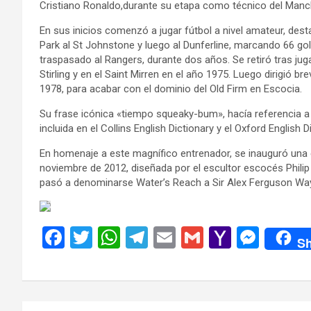
Cristiano Ronaldo,durante su etapa como técnico del Manch
En sus inicios comenzó a jugar fútbol a nivel amateur, de
Park al St Johnstone y luego al Dunferline, marcando 66 go
traspasado al Rangers, durante dos años. Se retiró tras juga
Stirling y en el Saint Mirren en el año 1975. Luego dirigió
1978, para acabar con el dominio del Old Firm en Escocia.
Su frase icónica «tiempo squeaky-bum», hacía referencia a 
incluida en el Collins English Dictionary y el Oxford English D
En homenaje a este magnífico entrenador, se inauguró una e
noviembre de 2012, diseñada por el escultor escocés Phili
pasó a denominarse Water’s Reach a Sir Alex Ferguson Way
F
T
W
T
E
G
Y
M
Sh
a
wi
h
el
m
m
a
es
ce
tt
at
e
ail
ail
h
se
b
er
s
gr
o
n