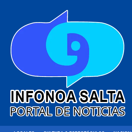
al
contenido
Portal de noticias
Infonoa Salta