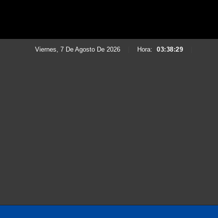
Viernes, 7 De Agosto De 2026
|
Hora:
03:38:31
|
Saltar