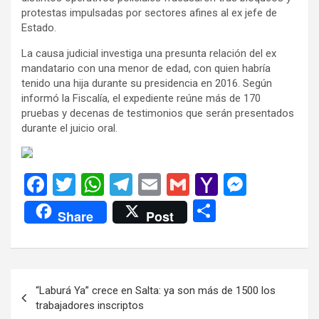
protestas impulsadas por sectores afines al ex jefe de
Estado.
La causa judicial investiga una presunta relación del ex
mandatario con una menor de edad, con quien habría
tenido una hija durante su presidencia en 2016. Según
informó la Fiscalía, el expediente reúne más de 170
pruebas y decenas de testimonios que serán presentados
durante el juicio oral.
F
T
W
T
E
G
Y
M
a
wi
h
el
m
m
a
es
C
Share
Post
ce
tt
at
e
ail
ail
h
se
o
b
er
s
gr
o
n
m
o
A
a
o
g
p
Navegación
“Laburá Ya” crece en Salta: ya son más de 1500 los
o
p
m
M
er
ar
de
trabajadores inscriptos