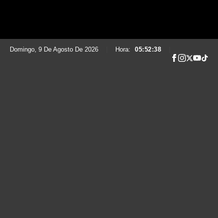
Domingo, 9 De Agosto De 2026
|
Hora:
05:52:39
|