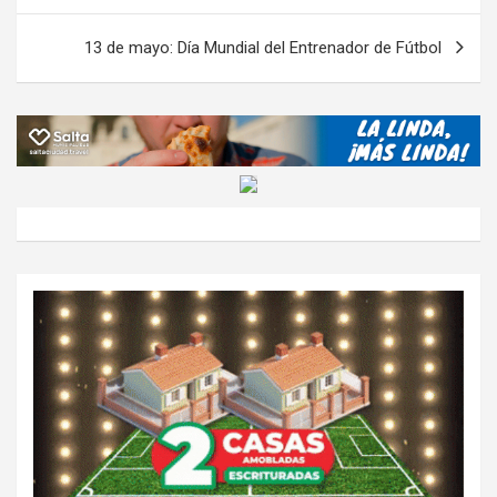
k
p
ail
tir
entradas
13 de mayo: Día Mundial del Entrenador de Fútbol