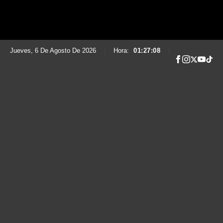
Jueves, 6 De Agosto De 2026
|
Hora:
01:27:10
|