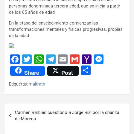
personas denominada tercera edad, que se inicia a partir
de los 65 años de edad.
En la etapa del envejecimiento comienzan las
transformaciones mentales y físicas progresivas, propias
de la edad.
F
T
W
T
E
G
Y
M
a
wi
h
el
m
m
a
es
C
Share
Post
ce
tt
at
e
ail
ail
h
se
o
Etiquetas:
maltrato
b
er
s
gr
o
n
m
o
A
a
o
g
p
o
p
m
M
er
ar
Navegación
Carmen Barbieri cuestionó a Jorge Rial por la crianza
k
p
ail
tir
de
de Morena
entradas