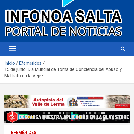
Portal de noticias
Infonoa Salta
Inicio
Efemérides
15 de junio: Día Mundial de Toma de Conciencia del Abuso y
Maltrato en la Vejez
EFEMÉRIDES