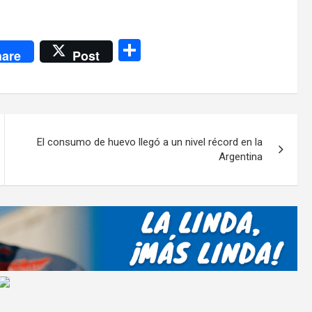
C
are
Post
o
m
p
ar
El consumo de huevo llegó a un nivel récord en la
tir
Argentina