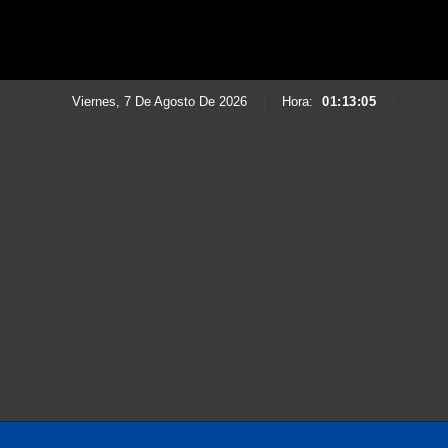
Viernes, 7 De Agosto De 2026
|
Hora:
01:13:07
|
Saltar