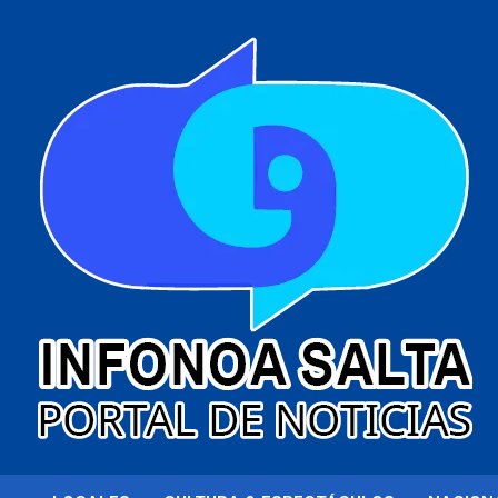
al
contenido
Portal de noticias
Infonoa Salta