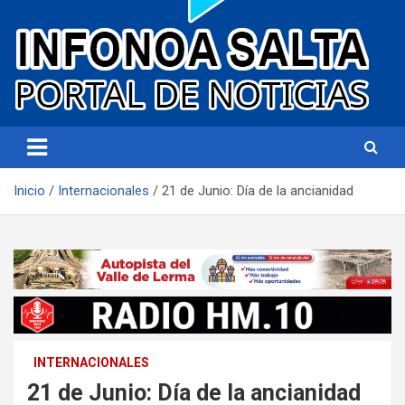
Portal de noticias
Infonoa Salta
Inicio
Internacionales
21 de Junio: Día de la ancianidad
INTERNACIONALES
21 de Junio: Día de la ancianidad