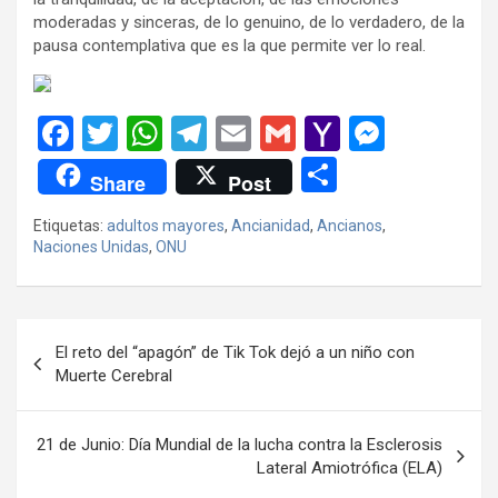
moderadas y sinceras, de lo genuino, de lo verdadero, de la
pausa contemplativa que es la que permite ver lo real.
F
T
W
T
E
G
Y
M
a
wi
h
el
m
m
a
es
C
Share
Post
ce
tt
at
e
ail
ail
h
se
o
Etiquetas:
adultos mayores
,
Ancianidad
,
Ancianos
,
b
er
s
gr
o
n
m
Naciones Unidas
,
ONU
o
A
a
o
g
p
o
p
m
M
er
ar
Navegación
k
p
ail
tir
El reto del “apagón” de Tik Tok dejó a un niño con
de
Muerte Cerebral
entradas
21 de Junio: Día Mundial de la lucha contra la Esclerosis
Lateral Amiotrófica (ELA)