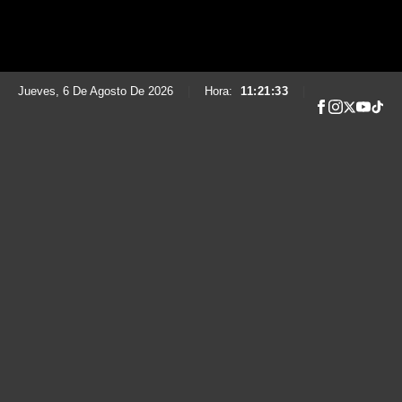
Jueves, 6 De Agosto De 2026
|
Hora:
11:21:34
|