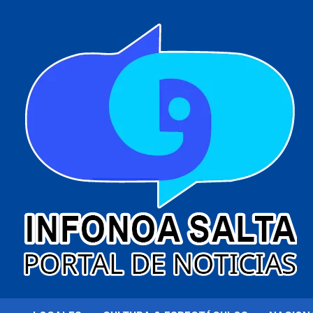
al
contenido
Portal de noticias
Infonoa Salta