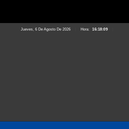
Jueves, 6 De Agosto De 2026
|
Hora:
16:18:11
|
Saltar