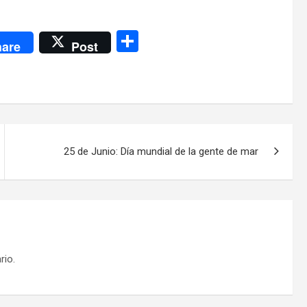
C
are
Post
o
m
p
ar
tir
25 de Junio: Día mundial de la gente de mar
rio.