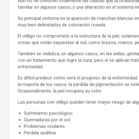
Aún no se conocen totalmente las causas que la ocasionan,
familiar en algunos casos, y una alteración en el sistema i
Su principal síntoma es la aparición de manchas blancas en 
muy bien delimitados de coloración rosada.
El vitíligo no compromete a la estructura de la piel, solam
zonas que están expuestas al sol, como brazos, manos, pie
También se visibiliza, en algunos casos, en las axilas, gen
con un tratamiento que logre la cura, pero sí se aplican tra
enfermedad.
Es difícil predecir cómo será el progreso de la enfermedad
la mayoría de los casos, la pérdida de pigmentación se exti
Ocasionalmente, la piel recupera su color.
Las personas con vitíligo pueden tener mayor riesgo de a
Sufrimiento psicológico
Quemaduras por el sol
Problemas oculares
Pérdida auditiva