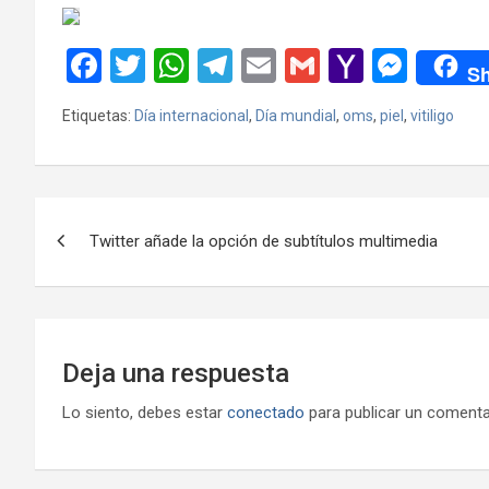
F
T
W
T
E
G
Y
M
Sh
a
wi
h
el
m
m
a
es
Etiquetas:
Día internacional
,
Día mundial
,
oms
,
piel
,
vitiligo
ce
tt
at
e
ail
ail
h
se
b
er
s
gr
o
n
o
A
a
o
g
Navegación
o
p
m
M
er
Twitter añade la opción de subtítulos multimedia
de
k
p
ail
entradas
Deja una respuesta
Lo siento, debes estar
conectado
para publicar un comenta