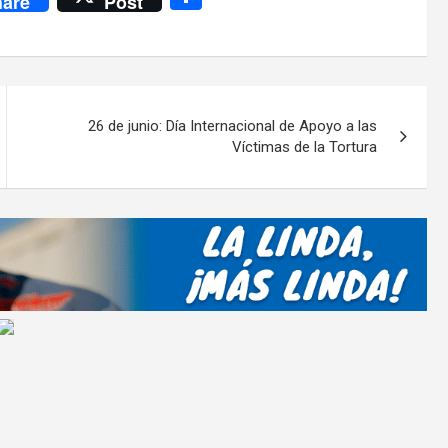
are
Post
o
m
p
ar
26 de junio: Día Internacional de Apoyo a las
tir
Víctimas de la Tortura