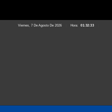
Viernes, 7 De Agosto De 2026
|
Hora:
01:32:34
|
Saltar