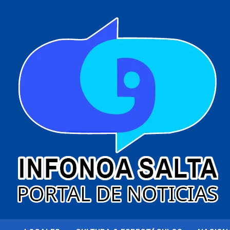
al
contenido
Portal de noticias
Infonoa Salta