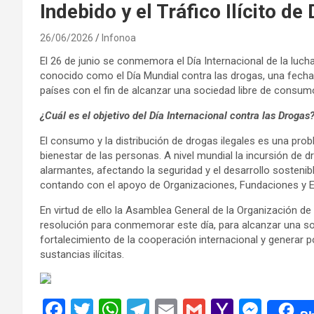
Indebido y el Tráfico Ilícito de
26/06/2026
Infonoa
El 26 de junio se conmemora el Día Internacional de la lucha 
conocido como el Día Mundial contra las drogas, una fecha p
países con el fin de alcanzar una sociedad libre de consumo 
¿Cuál es el objetivo del Día Internacional contra las Drogas
El consumo y la distribución de drogas ilegales es una prob
bienestar de las personas. A nivel mundial la incursión de d
alarmantes, afectando la seguridad y el desarrollo sostenibl
contando con el apoyo de Organizaciones, Fundaciones y 
En virtud de ello la Asamblea General de la Organización d
resolución para conmemorar este día, para alcanzar una socie
fortalecimiento de la cooperación internacional y generar po
sustancias ilícitas.
F
T
W
T
E
G
Y
M