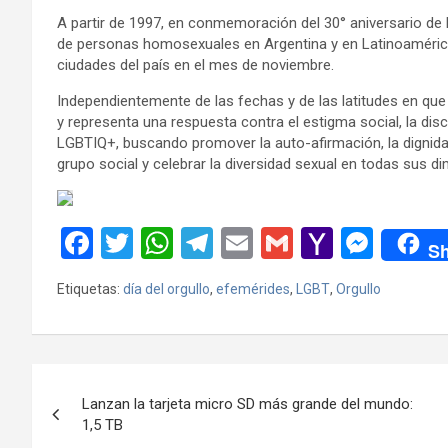
A partir de 1997, en conmemoración del 30° aniversario de
de personas homosexuales en Argentina y en Latinoamérica
ciudades del país en el mes de noviembre.
Independientemente de las fechas y de las latitudes en que 
y representa una respuesta contra el estigma social, la disc
LGBTIQ+, buscando promover la auto-afirmación, la dignidad
grupo social y celebrar la diversidad sexual en todas sus d
F
T
W
T
E
G
Y
M
Sh
a
wi
h
el
m
m
a
es
Etiquetas:
día del orgullo
,
efemérides
,
LGBT
,
Orgullo
ce
tt
at
e
ail
ail
h
se
b
er
s
gr
o
n
o
A
a
o
g
Navegación
o
p
m
M
er
Lanzan la tarjeta micro SD más grande del mundo:
de
1,5 TB
k
p
ail