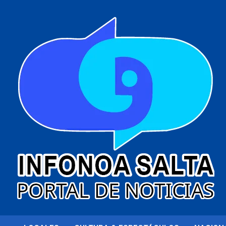
al
contenido
Portal de noticias
Infonoa Salta