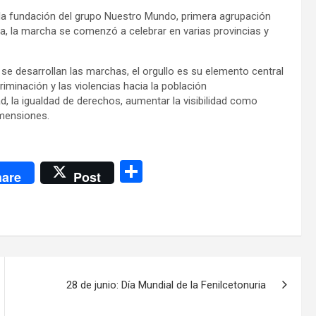
 la fundación del grupo Nuestro Mundo, primera agrupación
, la marcha se comenzó a celebrar en varias provincias y
se desarrollan las marchas, el orgullo es su elemento central
riminación y las violencias hacia la población
, la igualdad de derechos, aumentar la visibilidad como
imensiones.
C
are
Post
o
m
p
ar
tir
28 de junio: Día Mundial de la Fenilcetonuria