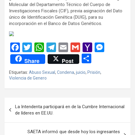
Molecular del Departamento Técnico del Cuerpo de
Investigaciones Fiscales (CIF), previa asignación del Dato
único de Identificación Genética (DUIG), para su
incorporación en el Banco de Datos Genéticos.
F
T
W
T
E
G
Y
M
a
wi
h
el
m
m
a
es
C
Share
Post
ce
tt
at
e
ail
ail
h
se
o
Etiquetas:
Abuso Sexual
,
Condena
,
juicio
,
Prisión
,
b
er
s
gr
o
n
m
Violencia de Genero
o
A
a
o
g
p
o
p
m
M
er
ar
Navegación
k
p
ail
tir
La Intendenta participará en de la Cumbre Internacional
de
de líderes en EE.UU.
entradas
SAETA informó que desde hoy los ingresantes