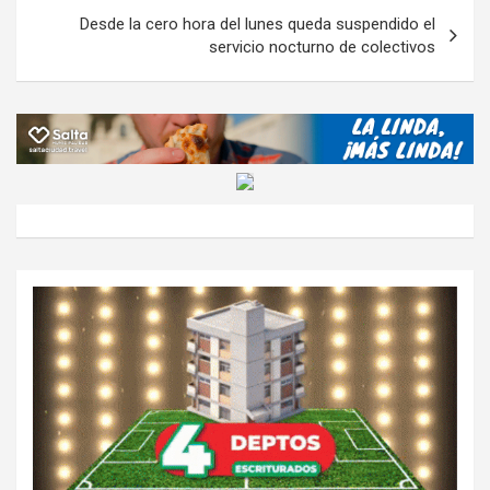
k
p
ail
tir
entradas
Desde la cero hora del lunes queda suspendido el
servicio nocturno de colectivos