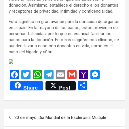
donación. Asimismo, establece el derecho a los donantes
y receptores de privacidad, intimidad y confidencialidad.
Esto significó un gran avance para la donación de órganos
en el país. En la mayoría de los casos, estos provienen de
personas fallecidas, por lo que es esencial facilitar los
pasos para la donación. En otros diagnósticos clínicos, se
pueden llevar a cabo con donantes en vida, como es el
caso del hígado y riñón.
F
T
W
T
E
G
Y
M
a
wi
h
el
m
m
a
es
C
Share
Post
ce
tt
at
e
ail
ail
h
se
o
b
er
s
gr
o
n
m
o
A
a
o
g
p
Navegación
30 de mayo: Día Mundial de la Esclerosis Múltiple
o
p
m
M
er
ar
de