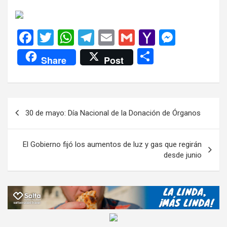
F
T
W
T
E
G
Y
M
a
wi
h
el
m
m
a
es
C
Share
Post
ce
tt
at
e
ail
ail
h
se
o
b
er
s
gr
o
n
m
o
A
a
o
g
p
Navegación
30 de mayo: Día Nacional de la Donación de Órganos
o
p
m
M
er
ar
de
k
p
ail
tir
entradas
El Gobierno fijó los aumentos de luz y gas que regirán
desde junio