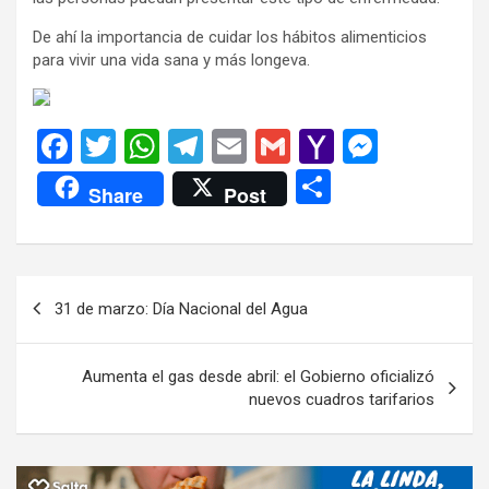
De ahí la importancia de cuidar los hábitos alimenticios
para vivir una vida sana y más longeva.
F
T
W
T
E
G
Y
M
a
wi
h
el
m
m
a
es
C
Share
Post
ce
tt
at
e
ail
ail
h
se
o
b
er
s
gr
o
n
m
o
A
a
o
g
p
Navegación
31 de marzo: Día Nacional del Agua
o
p
m
M
er
ar
de
k
p
ail
tir
entradas
Aumenta el gas desde abril: el Gobierno oficializó
nuevos cuadros tarifarios