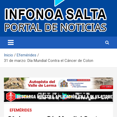
Portal de noticias
Infonoa Salta
Inicio
Efemérides
31 de marzo: Día Mundial Contra el Cáncer de Colon
EFEMÉRIDES