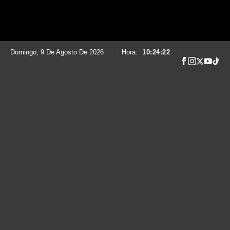
Domingo, 9 De Agosto De 2026
|
Hora:
10:24:23
|