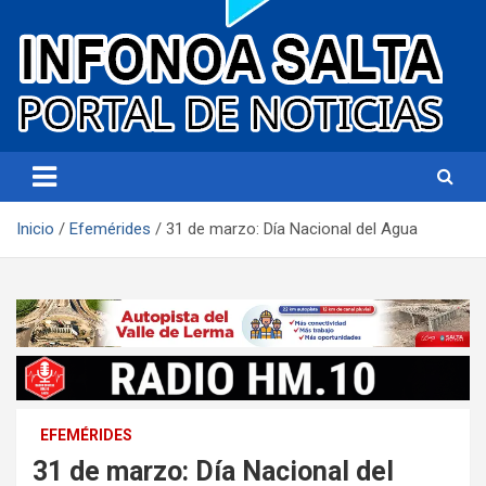
Portal de noticias
Infonoa Salta
Inicio
Efemérides
31 de marzo: Día Nacional del Agua
EFEMÉRIDES
31 de marzo: Día Nacional del