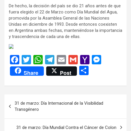
De hecho, la decisión del país se dio 21 años antes de que
fuera elegido el 22 de Marzo como Día Mundial del Agua,
promovida por la Asamblea General de las Naciones
Unidas en diciembre de 1993. Desde entonces coexisten
en Argentina ambas fechas, manteniéndose la importancia
y trascendencia de cada una de ellas.
F
T
W
T
E
G
Y
M
a
wi
h
el
m
m
a
es
C
Share
Post
ce
tt
at
e
ail
ail
h
se
o
b
er
s
gr
o
n
m
o
A
a
o
g
p
Navegación
31 de marzo: Día Internacional de la Visibilidad
o
p
m
M
er
ar
de
Transgénero
k
p
ail
tir
entradas
31 de marzo: Día Mundial Contra el Cáncer de Colon