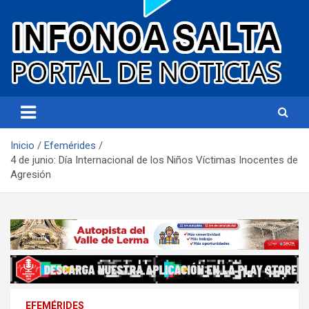
Portal de noticias
Infonoa Salta
Inicio
Efemérides
4 de junio: Día Internacional de los Niños Víctimas Inocentes de
Agresión
EFEMÉRIDES