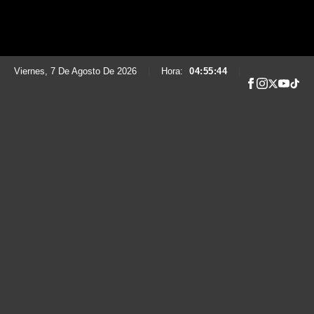
Viernes, 7 De Agosto De 2026
|
Hora:
04:55:45
|