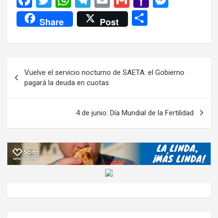
a
wi
h
el
m
m
a
es
C
Share
Post
ce
tt
at
e
ail
ail
h
se
o
b
er
s
gr
o
n
m
o
A
a
o
g
p
Navegación
Vuelve el servicio nocturno de SAETA: el Gobierno
o
p
m
M
er
ar
de
pagará la deuda en cuotas
k
p
ail
tir
entradas
4 de junio: Día Mundial de la Fertilidad