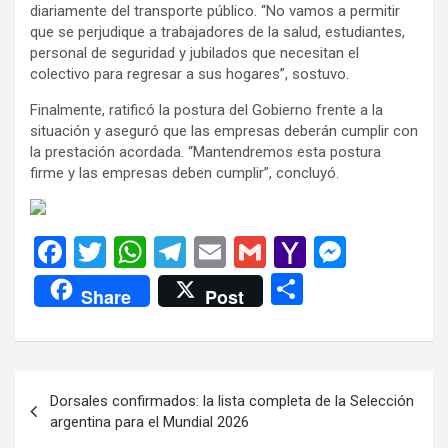
diariamente del transporte público. “No vamos a permitir
que se perjudique a trabajadores de la salud, estudiantes,
personal de seguridad y jubilados que necesitan el
colectivo para regresar a sus hogares”, sostuvo.
Finalmente, ratificó la postura del Gobierno frente a la
situación y aseguró que las empresas deberán cumplir con
la prestación acordada. “Mantendremos esta postura
firme y las empresas deben cumplir”, concluyó.
F
T
W
T
E
G
Y
M
a
wi
h
el
m
m
a
es
C
Share
Post
ce
tt
at
e
ail
ail
h
se
o
b
er
s
gr
o
n
m
o
A
a
o
g
p
Navegación
Dorsales confirmados: la lista completa de la Selección
o
p
m
M
er
ar
de
argentina para el Mundial 2026
k
p
ail