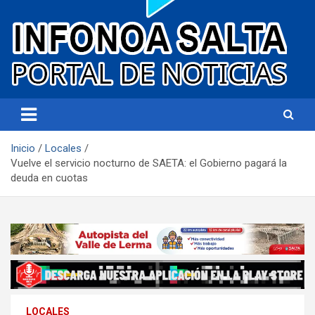
Portal de noticias
Infonoa Salta
Inicio
Locales
Vuelve el servicio nocturno de SAETA: el Gobierno pagará la
deuda en cuotas
LOCALES