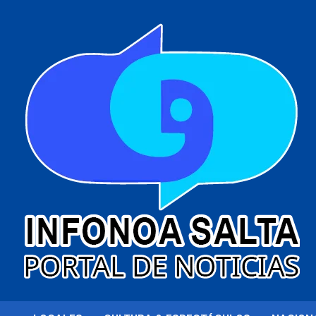
al
contenido
Portal de noticias
Infonoa Salta