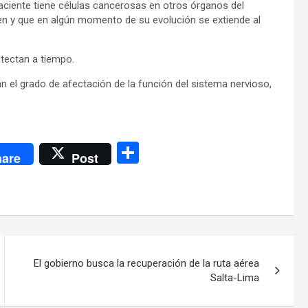
ciente tiene células cancerosas en otros órganos del
n y que en algún momento de su evolución se extiende al
tectan a tiempo.
án el grado de afectación de la función del sistema nervioso,
C
are
Post
o
m
p
ar
tir
El gobierno busca la recuperación de la ruta aérea
Salta-Lima