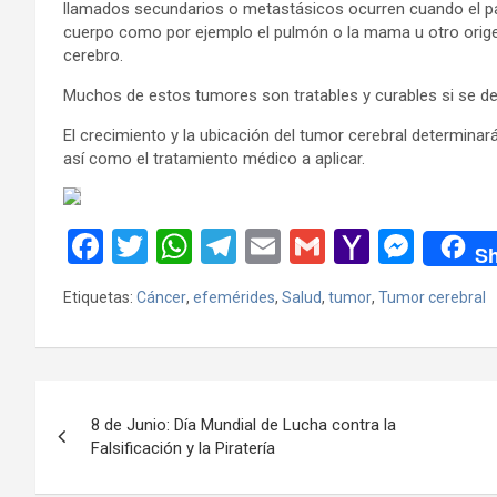
llamados secundarios o metastásicos ocurren cuando el pa
cuerpo como por ejemplo el pulmón o la mama u otro orige
cerebro.
Muchos de estos tumores son tratables y curables si se de
El crecimiento y la ubicación del tumor cerebral determinar
así como el tratamiento médico a aplicar.
F
T
W
T
E
G
Y
M
Sh
a
wi
h
el
m
m
a
es
Etiquetas:
Cáncer
,
efemérides
,
Salud
,
tumor
,
Tumor cerebral
ce
tt
at
e
ail
ail
h
se
b
er
s
gr
o
n
o
A
a
o
g
Navegación
o
p
m
M
er
8 de Junio: Día Mundial de Lucha contra la
de
Falsificación y la Piratería
k
p
ail
entradas