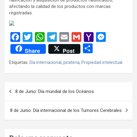
afectando la calidad de los productos con marcas
registradas.
F
T
W
T
E
G
Y
M
a
wi
h
el
m
m
a
es
C
Share
Post
ce
tt
at
e
ail
ail
h
se
o
Etiquetas:
Día internacional
,
pirateria
,
Propiedad intelectual
b
er
s
gr
o
n
m
o
A
a
o
g
p
o
p
m
M
er
ar
Navegación
8 de Junio: Día mundial de los Océanos
k
p
ail
tir
de
entradas
8 de Junio: Día internacional de los Tumores Cerebrales