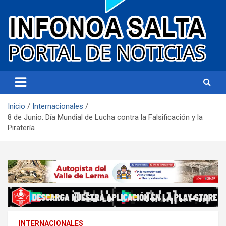
Portal de noticias
Infonoa Salta
Inicio
Internacionales
8 de Junio: Día Mundial de Lucha contra la Falsificación y la
Piratería
INTERNACIONALES