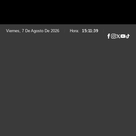
Viernes, 7 De Agosto De 2026
|
Hora:
15:11:40
|