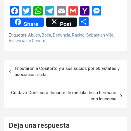
F
T
W
T
E
G
Y
M
a
wi
h
el
m
m
a
es
C
Share
Post
ce
tt
at
e
ail
ail
h
se
o
Etiquetas:
Abuso
,
Boca
,
Denuncia
,
Racing
,
Sebastian Villa
,
b
er
s
gr
o
n
m
Violencia de Genero
o
A
a
o
g
p
o
p
m
M
er
ar
Navegación
k
p
ail
tir
Imputaron a Cositorto y a sus socios por 60 estafas y
de
asociación ilícita
entradas
Gustavo Conti será donante de médula de su hermano
con leucemia
Deja una respuesta