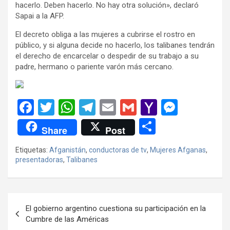
hacerlo. Deben hacerlo. No hay otra solución», declaró
Sapai a la AFP.
El decreto obliga a las mujeres a cubrirse el rostro en
público, y si alguna decide no hacerlo, los talibanes tendrán
el derecho de encarcelar o despedir de su trabajo a su
padre, hermano o pariente varón más cercano.
F
T
W
T
E
G
Y
M
a
wi
h
el
m
m
a
es
C
Share
Post
ce
tt
at
e
ail
ail
h
se
o
Etiquetas:
Afganistán
,
conductoras de tv
,
Mujeres Afganas
,
b
er
s
gr
o
n
m
presentadoras
,
Talibanes
o
A
a
o
g
p
o
p
m
M
er
ar
Navegación
k
p
ail
tir
El gobierno argentino cuestiona su participación en la
de
Cumbre de las Américas