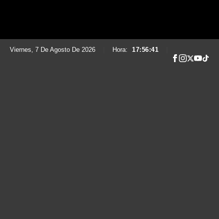
Viernes, 7 De Agosto De 2026
|
Hora:
17:56:43
|