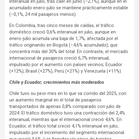
interanual en julio, tras caer en junio (–2,1%), aunque en el
acumulado enero-julio se mantiene prácticamente estable
(–0,1%, 24 mil pasajeros menos).
En Colombia, tras cinco meses de caídas, el tráfico
doméstico creció 0,6% interanual en julio, aunque en
enero-julio acumula una baja de 1,7%, afectada por el
tráfico originando en Bogotá (–4,6% acumulado), que
concentra más del 30% del total. En contraste, el mercado
internacional de pasajeros creció 6,7% interanual,
impulsado por el aumento con países vecinos; Ecuador
(+12%), Brasil (+27%), Perú (+21%) y Venezuela (+11%).
Chile y Ecuador; crecimientos más moderados
Chile tuvo su peor mes en lo que va corrido del 2025, con
un aumento marginal en el total de pasajeros
transportados de apenas 0,8% comparado con julio de
2024. El tráfico doméstico tuvo una contracción del 2,4%
interanual, mientras que el internacional creció 4,6%. En
Ecuador, el tráfico total creció 4,1% interanual en julio,
impulsado por el incremento del segmento internacional
que creció 5,6%. Las llegadas vía aérea de turistas