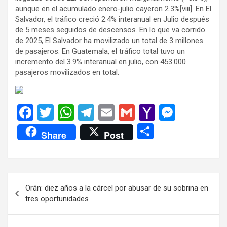
aunque en el acumulado enero-julio cayeron 2.3%[viii]. En El
Salvador, el tráfico creció 2.4% interanual en Julio después
de 5 meses seguidos de descensos. En lo que va corrido
de 2025, El Salvador ha movilizado un total de 3 millones
de pasajeros. En Guatemala, el tráfico total tuvo un
incremento del 3.9% interanual en julio, con 453.000
pasajeros movilizados en total.
F
T
W
T
E
G
Y
M
a
wi
h
el
m
m
a
es
C
Share
Post
ce
tt
at
e
ail
ail
h
se
o
b
er
s
gr
o
n
m
o
A
a
o
g
p
Navegación
Orán: diez años a la cárcel por abusar de su sobrina en
o
p
m
M
er
ar
de
tres oportunidades
k
p
ail
tir
entradas