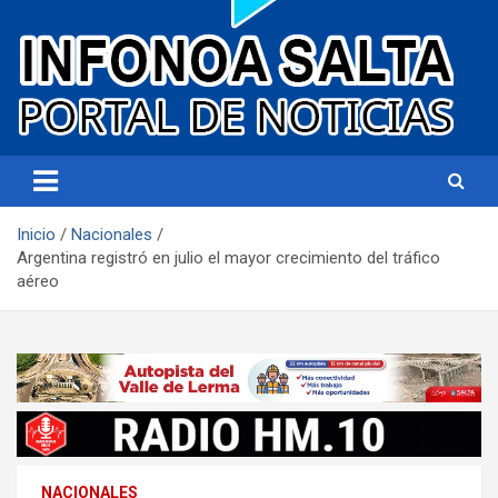
Portal de noticias
Infonoa Salta
Inicio
Nacionales
Argentina registró en julio el mayor crecimiento del tráfico
aéreo
NACIONALES