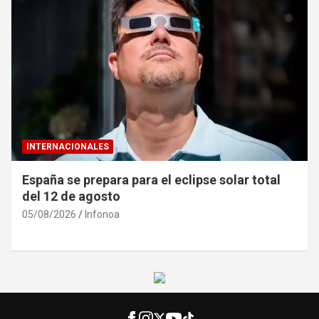
INTERNACIONALES
Ucrania denuncia «caza de civiles» con drones
rusos en Jersón
04/08/2026
Infonoa