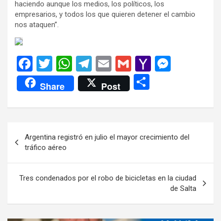
haciendo aunque los medios, los políticos, los
empresarios, y todos los que quieren detener el cambio
nos ataquen”.
F
T
W
T
E
G
Y
M
a
wi
h
el
m
m
a
es
C
Share
Post
ce
tt
at
e
ail
ail
h
se
o
b
er
s
gr
o
n
m
o
A
a
o
g
p
Navegación
Argentina registró en julio el mayor crecimiento del
o
p
m
M
er
ar
de
tráfico aéreo
k
p
ail
tir
entradas
Tres condenados por el robo de bicicletas en la ciudad
de Salta