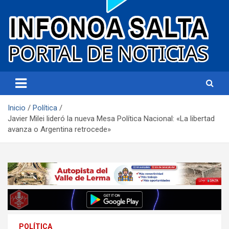
Portal de noticias
Infonoa Salta
Inicio
Política
Javier Milei lideró la nueva Mesa Política Nacional: «La libertad
avanza o Argentina retrocede»
POLÍTICA