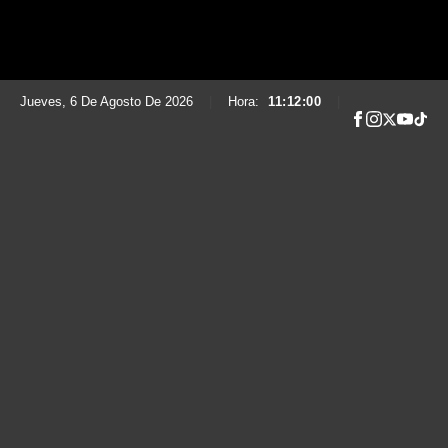
Jueves, 6 De Agosto De 2026
|
Hora:
11:12:01
|