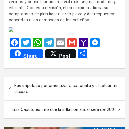
vecinos y consolidar una red vial más segura, moderna y
eficiente. Con esta decisión, el municipio reafirma su
compromiso de planificar a largo plazo y dar respuestas
concretas a las demandas de los salteños.
F
T
W
T
E
G
Y
M
a
wi
h
el
m
m
a
es
C
Share
Post
ce
tt
at
e
ail
ail
h
se
o
b
er
s
gr
o
n
m
o
A
a
o
g
p
Navegación
Fue imputado por amenazar a su familia y efectuar un
o
p
m
M
er
ar
de
disparo
k
p
ail
tir
entradas
Luis Caputo estimó que la inflación anual será del 20%