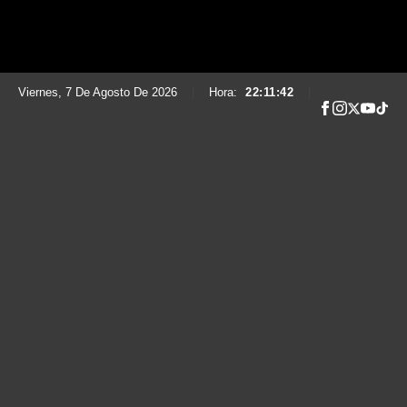
Viernes, 7 De Agosto De 2026
|
Hora:
22:11:43
|