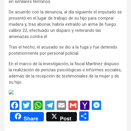
en similares términos.
De acuerdo con la denuncia, al día siguiente el imputado se
presentó en el lugar de trabajo de su hijo para comprar
madera y, tras abonar, habría extraído un arma de fuego
calibre 22, efectuado un disparo y reiterando las
amenazas contra él.
Tras el hecho, el acusado se dio a la fuga y fue detenido
posteriormente por personal policial.
En el marco de la investigación, la fiscal Martínez dispuso
la realización de pericias psicológicas e informes sociales,
además de la recepción de testimoniales de la mujer y de
su hijo.
F
T
W
T
E
G
Y
M
a
wi
h
el
m
m
a
es
C
Share
Post
ce
tt
at
e
ail
ail
h
se
o