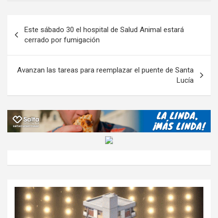
b
er
s
gr
o
n
m
o
A
a
o
g
p
Navegación
Este sábado 30 el hospital de Salud Animal estará
o
p
m
M
er
ar
de
cerrado por fumigación
k
p
ail
tir
entradas
Avanzan las tareas para reemplazar el puente de Santa
Lucía