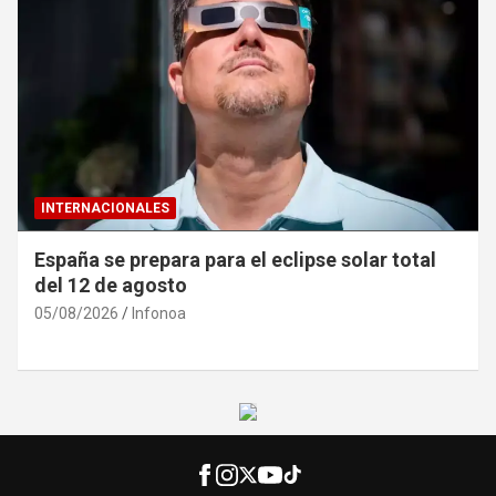
INTERNACIONALES
Ucrania denuncia «caza de civiles» con drones
rusos en Jersón
04/08/2026
Infonoa