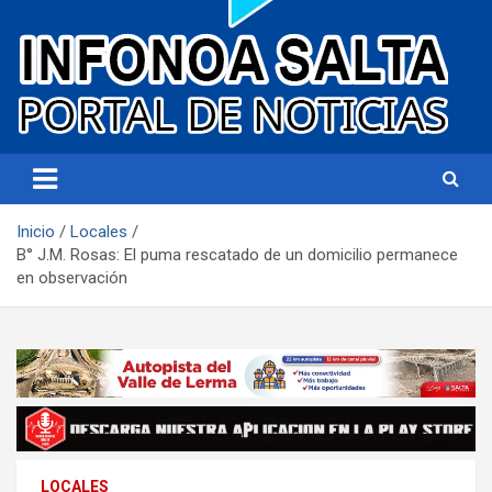
Portal de noticias
Infonoa Salta
Inicio
Locales
B° J.M. Rosas: El puma rescatado de un domicilio permanece
en observación
LOCALES