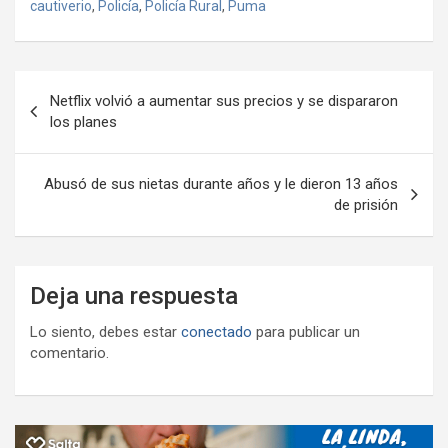
m
cautiverio
,
Policía
,
Policía Rural
,
Puma
o
A
a
o
g
p
o
p
m
M
er
ar
Navegación
k
p
ail
tir
Netflix volvió a aumentar sus precios y se dispararon
de
los planes
entradas
Abusó de sus nietas durante años y le dieron 13 años
de prisión
Deja una respuesta
Lo siento, debes estar
conectado
para publicar un
comentario.