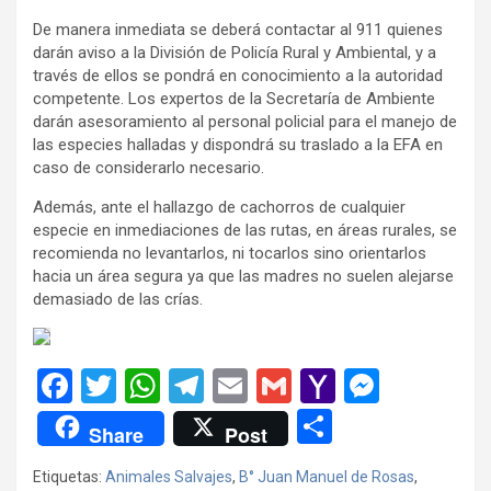
De manera inmediata se deberá contactar al 911 quienes
darán aviso a la División de Policía Rural y Ambiental, y a
través de ellos se pondrá en conocimiento a la autoridad
competente. Los expertos de la Secretaría de Ambiente
darán asesoramiento al personal policial para el manejo de
las especies halladas y dispondrá su traslado a la EFA en
caso de considerarlo necesario.
Además, ante el hallazgo de cachorros de cualquier
especie en inmediaciones de las rutas, en áreas rurales, se
recomienda no levantarlos, ni tocarlos sino orientarlos
hacia un área segura ya que las madres no suelen alejarse
demasiado de las crías.
F
T
W
T
E
G
Y
M
a
wi
h
el
m
m
a
es
C
Share
Post
ce
tt
at
e
ail
ail
h
se
o
Etiquetas:
Animales Salvajes
,
B° Juan Manuel de Rosas
,
b
er
s
gr
o
n