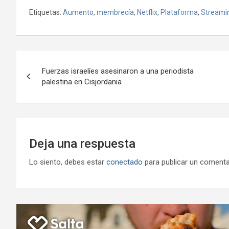
a
wi
h
el
m
m
a
es
Etiquetas:
Aumento
,
membrecía
,
Netflix
,
Plataforma
,
Streami
ce
tt
at
e
ail
ail
h
se
b
er
s
gr
o
n
o
A
a
o
g
Navegación
o
p
m
M
er
Fuerzas israelíes asesinaron a una periodista
de
palestina en Cisjordania
k
p
ail
entradas
Deja una respuesta
Lo siento, debes estar
conectado
para publicar un comenta