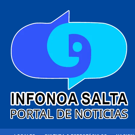
al
contenido
Portal de noticias
Infonoa Salta