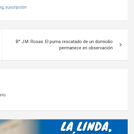
o
ng
,
suscripción
m
p
ar
tir
B° J.M. Rosas: El puma rescatado de un domicilio
permanece en observación
rio.