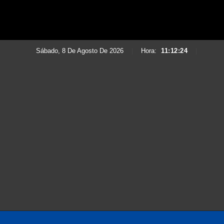
Sábado, 8 De Agosto De 2026
|
Hora:
11:12:26
|
Saltar