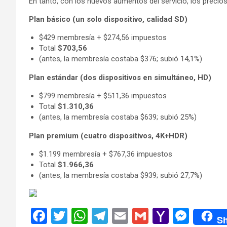
En tanto, con los nuevos aumentos del servicio, los precio
Plan básico (un solo dispositivo, calidad SD)
$429 membresía + $274,56 impuestos
Total
$703,56
(antes, la membresía costaba $376; subió 14,1%)
Plan estándar (dos dispositivos en simultáneo, HD)
$799 membresía + $511,36 impuestos
Total
$1.310,36
(antes, la membresía costaba $639; subió 25%)
Plan premium (cuatro dispositivos, 4K+HDR)
$1.199 membresía + $767,36 impuestos
Total
$1.966,36
(antes, la membresía costaba $939; subió 27,7%)
F
T
W
T
E
G
Y
M
Sh